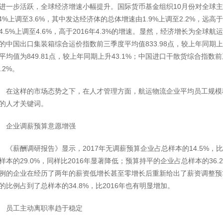
进一步活跃，全球经济增速小幅提升。国际货币基金组织10月份对全球
.4%上调至3.6%，其中发达经济体的总体增速由1.9%上调至2.2%，远高
4.5%上调至4.6%，高于2016年4.3%的增速。显然，经济增长为全
的中国出口集装箱综合运价指数前三季度平均值833.98点，较上年同期上
平均值为849.81点，较上年同期上升43.1%；中国进口干散货综合指数前
6.2%。
在这样的市场态势之下，在人才管理方面，航运物流企业平均员工规模
的人才关键词。
企业调薪预算意愿增强
《薪酬调研报告》显示，2017年无调薪预算企业占总样本的14.5%，
样本的29.0%，同样比2016年显著降低；预算持平的企业占总样本的36.
例的企业在经历了两年的薪资低增长甚至零增长后重新给出了薪资调整预
的比例占到了总样本的34.8%，比2016年也有明显增加。
员工主动离职率趋于稳定