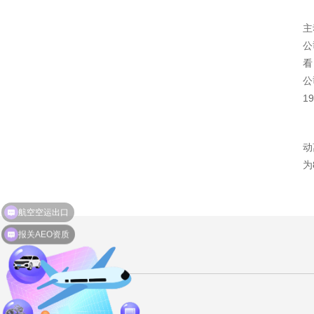
主
公
看
公
1
动
为
报关AEO资质