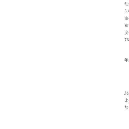
动
3
由
布
度
7
年
总
比
加