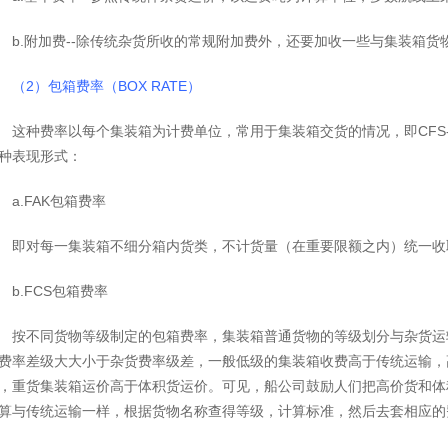
b.附加费--除传统杂货所收的常规附加费外，还要加收一些与集装箱货
（2）包箱费率（BOX RATE）
这种费率以每个集装箱为计费单位，常用于集装箱交货的情况，即CFS-
种表现形式：
a.FAK包箱费率
即对每一集装箱不细分箱内货类，不计货量（在重要限额之内）统一收
b.FCS包箱费率
按不同货物等级制定的包箱费率，集装箱普通货物的等级划分与杂货运输
费率差级大大小于杂货费率级差，一般低级的集装箱收费高于传统运输，
，重货集装箱运价高于体积货运价。可见，船公司鼓励人们把高价货和体
算与传统运输一样，根据货物名称查得等级，计算标准，然后去套相应的