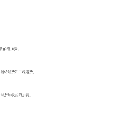
收的附加费。
包括转船费和二程运费。
船时所加收的附加费。