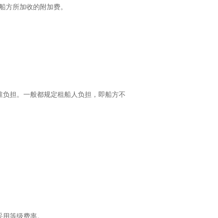
船方所加收的附加费。
谁负担。一般都规定租船人负担，即船方不
采用等级费率。