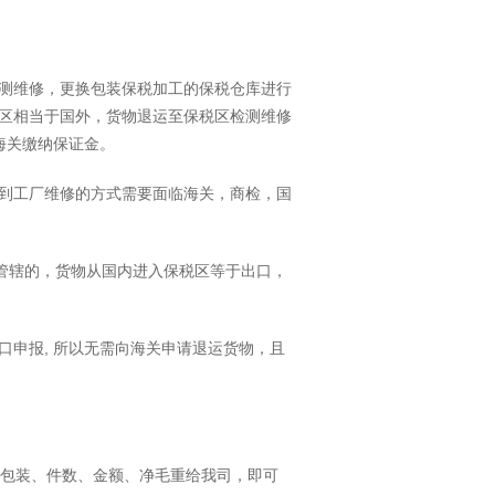
测维修，更换包装保税加工的保税仓库进行
区相当于国外，货物退运至保税区检测维修
海关缴纳保证金。
到工厂维修的方式需要面临海关，商检，国
所管辖的，货物从国内进入保税区等于出口，
申报, 所以无需向海关申请退运货物，且
明包装、件数、金额、净毛重给我司，即可