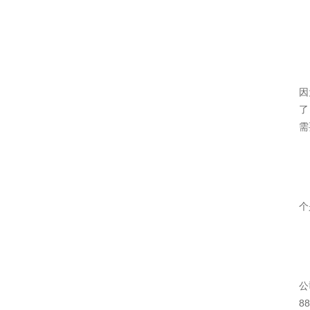
因
了
需
个
公
8