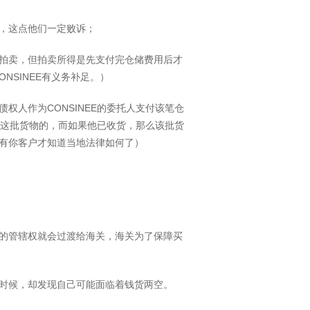
，这点他们一定败诉；
拍卖，但拍卖所得是先支付完仓储费用后才
NSINEE有义务补足。）
权人作为CONSINEE的委托人支付该笔仓
控制这批货物的，而如果他已收货，那么该批货
有你客户才知道当地法律如何了）
的管辖权就会过渡给海关，海关为了保障买
时候，却发现自己可能面临着钱货两空。