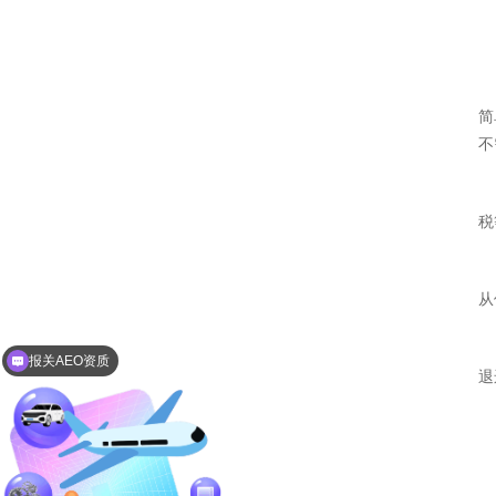
简
不
税
从
报关AEO资质
退