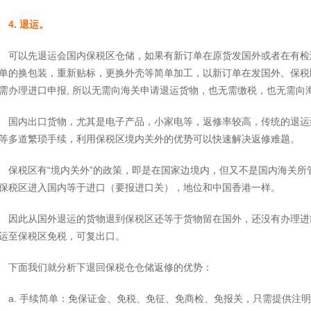
4. 退运。
可以先退运会国内保税区仓储，如果有新订单在原货发国外或者在有检
单的换包装，重新贴标，更换外壳等简单加工，以新订单在发国外。保税
需办理进口申报, 所以无需向海关申请退运货物，也无需缴税，也无需向
国内出口货物，尤其是电子产品，小家电等，返修率较高，传统的退运
等多道繁琐手续，利用保税区境内关外的优势可以快速解决返修难题。
保税区有“境内关外”的政策，即是在国家边境内，但又不是国内海关
保税区进入国内等于进口（要报进口关），地位和中国香港一样。
因此从国外退运的货物退到保税区还等于货物留在国外，还没有办理进口
运至保税区免税，可复出口。
下面我们就分析下退回保税仓仓储返修的优势：
a. 手续简单：免保证金、免税、免征、免商检、免报关，只需提供注