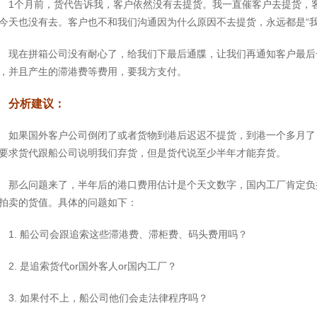
1个月前，货代告诉我，客户依然没有去提货。我一直催客户去提货，
今天也没有去。客户也不和我们沟通因为什么原因不去提货，永远都是“我
现在拼箱公司没有耐心了，给我们下最后通牒，让我们再通知客户最后
，并且产生的滞港费等费用，要我方支付。
分析建议：
如果国外客户公司倒闭了或者货物到港后迟迟不提货，到港一个多月了
要求货代跟船公司说明我们弃货，但是货代说至少半年才能弃货。
那么问题来了，半年后的港口费用估计是个天文数字，国内工厂肯定负
拍卖的货值。具体的问题如下：
1. 船公司会跟追索这些滞港费、滞柜费、码头费用吗？
2. 是追索货代or国外客人or国内工厂？
3. 如果付不上，船公司他们会走法律程序吗？