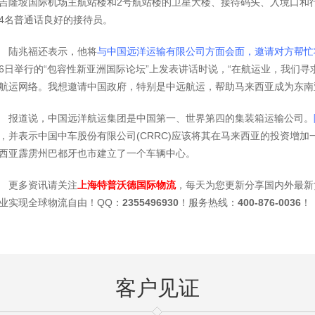
吉隆坡国际机场主航站楼和2号航站楼的卫星大楼、接待码头、入境口和
4名普通话良好的接待员。
陆兆福还表示，他将
与中国远洋运输有限公司方面会面，邀请对方帮忙
6日举行的“包容性新亚洲国际论坛”上发表讲话时说，“在航运业，我们
航运网络。我想邀请中国政府，特别是中远航运，帮助马来西亚成为东南
报道说，中国远洋航运集团是中国第一、世界第四的集装箱运输公司。
，并表示中国中车股份有限公司(CRRC)应该将其在马来西亚的投资增加
西亚霹雳州巴都牙也市建立了一个车辆中心。
更多资讯请关注
上海特普沃德国际物流
，每天为您更新分享国内外最新货
业实现全球物流自由！QQ：
2355496930
！服务热线：
400-876-0036
！
客户见证