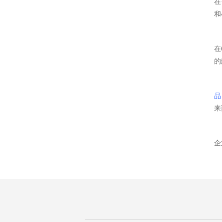
在
和
在
的
品
来
企