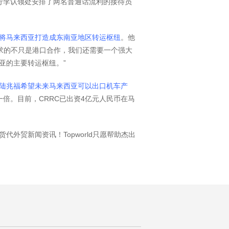
行李认领处安排了两名普通话流利的接待员
将马来西亚打造成东南亚地区转运枢纽
。他
寻求的不只是港口合作，我们还需要一个强大
亚的主要转运枢纽。”
陆兆福希望未来马来西亚可以出口机车产
一倍。目前，CRRC已出资4亿元人民币在马
代外贸新闻资讯！Topworld只愿帮助杰出