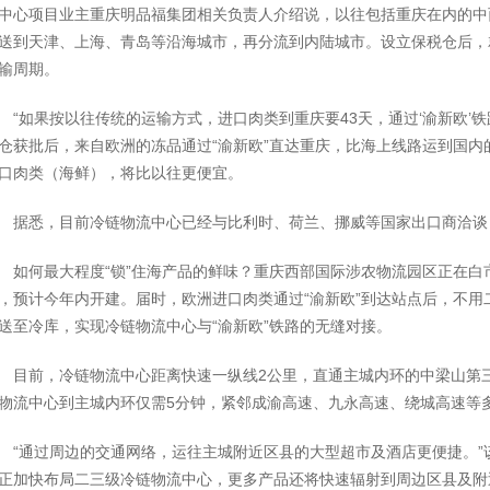
中心项目业主重庆明品福集团相关负责人介绍说，以往包括重庆在内的中
送到天津、上海、青岛等沿海城市，再分流到内陆城市。设立保税仓后，
输周期。
“如果按以往传统的运输方式，进口肉类到重庆要43天，通过‘渝新欧’铁
仓获批后，来自欧洲的冻品通过“渝新欧”直达重庆，比海上线路运到国内
口肉类（海鲜），将比以往更便宜。
据悉，目前冷链物流中心已经与比利时、荷兰、挪威等国家出口商洽谈
如何最大程度“锁”住海产品的鲜味？重庆西部国际涉农物流园区正在白
，预计今年内开建。届时，欧洲进口肉类通过“渝新欧”到达站点后，不
送至冷库，实现冷链物流中心与“渝新欧”铁路的无缝对接。
目前，冷链物流中心距离快速一纵线2公里，直通主城内环的中梁山第
物流中心到主城内环仅需5分钟，紧邻成渝高速、九永高速、绕城高速等
“通过周边的交通网络，运往主城附近区县的大型超市及酒店更便捷。
正加快布局二三级冷链物流中心，更多产品还将快速辐射到周边区县及附