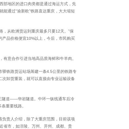
西部地区的进口肉类都是通过海运方式，先
就能通过“渝新欧”铁路直达重庆，大大缩短
路，从欧洲货运到重庆最多只要12天。”保
的产品价格便宜10%以上，今后，市民购买
，有意合作引进当地高品质海鲜和牛羊肉。
市驿铁路货运站场筹建一条4.5公里的铁路专
用二次卸货重装，就可以直接由专业运输设备
三隧道——华岩隧道。中环一纵线通车后冷
多条重要线路。
”该负责人介绍，除了大重庆范围，目前该项
近省市，如涪陵、万州、开州、成都、贵