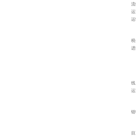
流
运
运
税
进
线
运
链
目