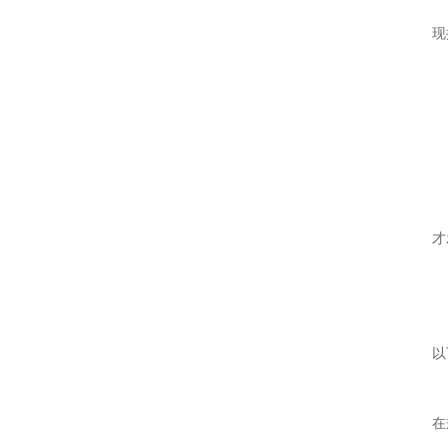
现
才
以
在