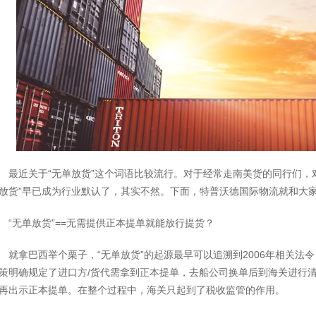
最近关于“无单放货”这个词语比较流行。对于经常走南美货的同行们，
放货”早已成为行业默认了，其实不然。下面，特普沃德国际物流就和大家
“无单放货”==无需提供正本提单就能放行提货？
就拿巴西举个栗子，“无单放货”的起源最早可以追溯到2006年相关法令
策明确规定了进口方/货代需拿到正本提单，去船公司换单后到海关进行
再出示正本提单。在整个过程中，海关只起到了税收监管的作用。