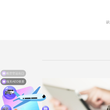
识
报关AEO资质