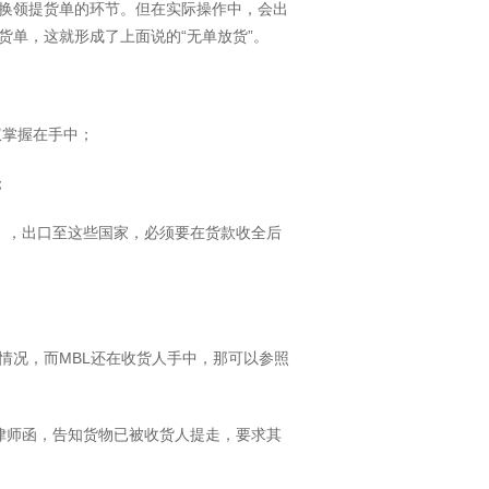
换领提货单的环节。但在实际操作中，会出
货单，这就形成了上面说的“无单放货”。
权掌握在手中；
；
），出口至这些国家，必须要在货款收全后
情况，而MBL还在收货人手中，那可以参照
律师函，告知货物已被收货人提走，要求其